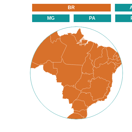
BR
MG
PA