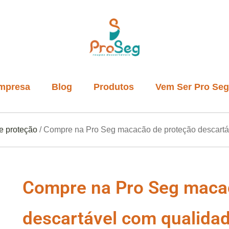
mpresa
Blog
Produtos
Vem Ser Pro Seg
e proteção
/ Compre na Pro Seg macacão de proteção descartá
Avental
Bigodeiras
Blusa e Calça
Compre na Pro Seg maca
Kit Visitante
Macacão
descartável com qualida
Mangote