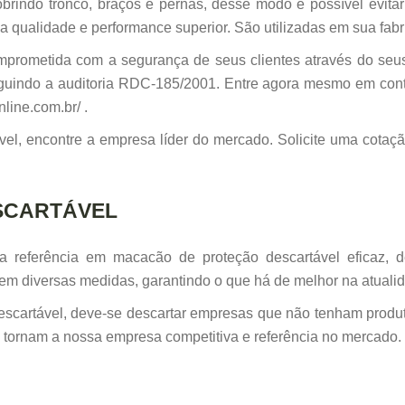
rindo tronco, braços e pernas, desse modo é possível evitar 
 qualidade e performance superior. São utilizadas em sua fabri
prometida com a segurança de seus clientes através do se
eguindo a auditoria RDC-185/2001. Entre agora mesmo em conta
line.com.br/ .
el, encontre a empresa líder do mercado. Solicite uma cotaç
SCARTÁVEL
a referência em macacão de proteção descartável eficaz, 
em diversas medidas, garantindo o que há de melhor na atualid
scartável, deve-se descartar empresas que não tenham produt
e tornam a nossa empresa competitiva e referência no mercado.