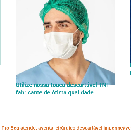
Utilize nossa touca descartável TNT
fabricante de ótima qualidade
a Pro Seg atende: avental cirúrgico descartável impermeável