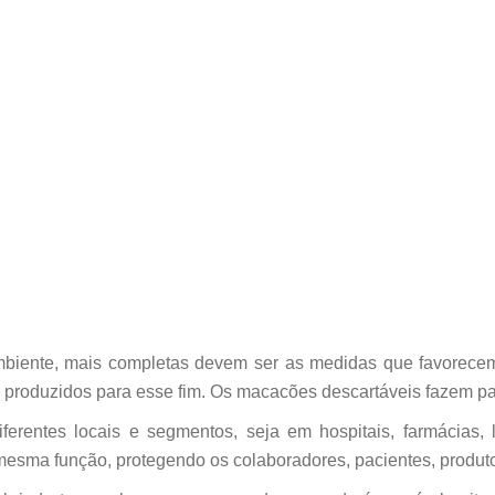
Máscaras
Propé
Protetor de barba
Touca
biente, mais completas devem ser as medidas que favorecem 
s, produzidos para esse fim. Os macacões descartáveis fazem p
erentes locais e segmentos, seja em hospitais, farmácias, 
mesma função, protegendo os colaboradores, pacientes, produto