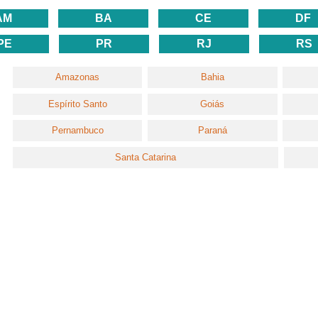
AM
BA
CE
DF
PE
PR
RJ
RS
Amazonas
Bahia
Espírito Santo
Goiás
Pernambuco
Paraná
Santa Catarina