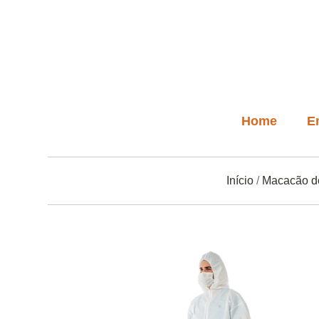
Home
E
Início
/
Macacão d