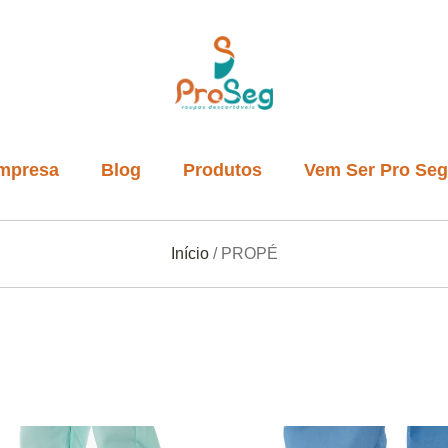
mpresa
Blog
Produtos
Vem Ser Pro Seg
Início
/ PROPÉ
Avental
Bigodeiras
Blusa e Calça
Kit Visitante
Macacão
Mangote