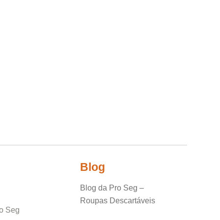
Blog
Olá, insira seus dados para continuar.
Blog da Pro Seg –
Roupas Descartáveis
o Seg