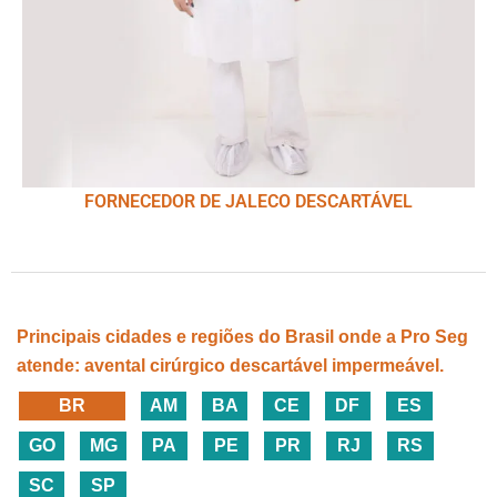
FORNECEDOR DE JALECO DESCARTÁVEL
Principais cidades e regiões do Brasil onde a Pro Seg
atende: avental cirúrgico descartável impermeável.
BR
AM
BA
CE
DF
ES
GO
MG
PA
PE
PR
RJ
RS
SC
SP