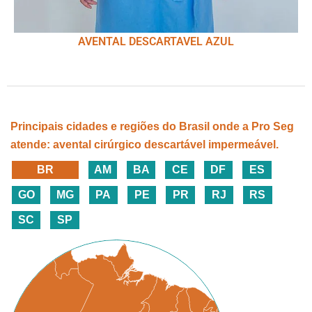
AVENTAL DESCARTAVEL AZUL
Principais cidades e regiões do Brasil onde a Pro Seg
atende: avental cirúrgico descartável impermeável.
BR
AM
BA
CE
DF
ES
GO
MG
PA
PE
PR
RJ
RS
SC
SP