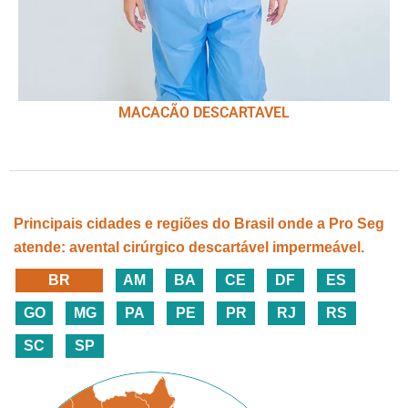
MACACÃO DESCARTAVEL
Principais cidades e regiões do Brasil onde a Pro Seg
atende: avental cirúrgico descartável impermeável.
BR
AM
BA
CE
DF
ES
GO
MG
PA
PE
PR
RJ
RS
SC
SP